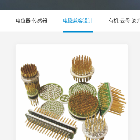
电位器·传感器
电磁兼容设计
有机·云母·瓷