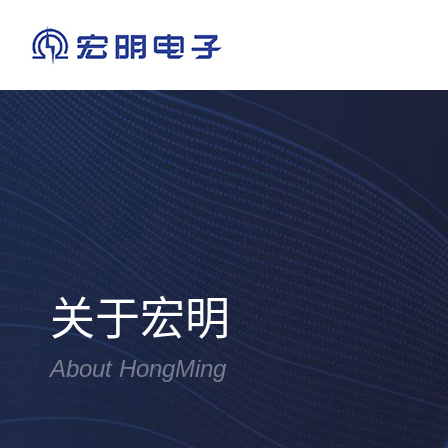
宏明简介
电位器·传感器
上市专栏
企业理念
政策法律
光辉历程
公司要闻
员工风采
学习资料
电磁兼容设计
资质荣誉
产品动态
主题活动
有机·云母·瓷介电容器
成员企业
公示公告
纪检举报
热
关于宏明
About HongMing