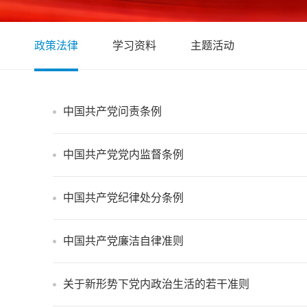
政策法律
学习资料
主题活动
中国共产党问责条例
中国共产党党内监督条例
中国共产党纪律处分条例
中国共产党廉洁自律准则
关于新形势下党内政治生活的若干准则