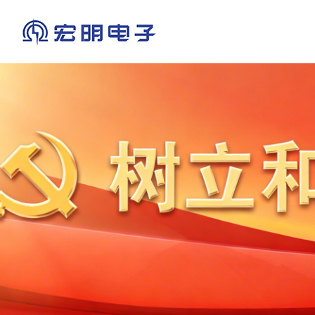
宏明简介
电位器·传感器
上市专栏
企业理念
政策法律
光辉历程
公司要闻
员工风采
学习资料
电磁兼容设计
资质荣誉
产品动态
主题活动
有机·云母·瓷介电容器
成员企业
公示公告
纪检举报
热