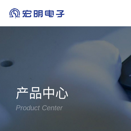
宏明简介
电位器·传感器
上市专栏
企业理念
政策法律
光辉历程
公司要闻
员工风采
学习资料
电磁兼容设计
资质荣誉
产品动态
主题活动
有机·云母·瓷介电容器
成员企业
公示公告
纪检举报
热
产品中心
Product Center