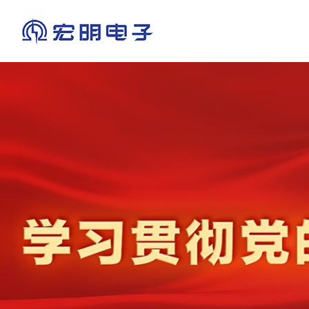
宏明简介
电位器·传感器
上市专栏
企业理念
政策法律
光辉历程
公司要闻
员工风采
学习资料
电磁兼容设计
资质荣誉
产品动态
主题活动
有机·云母·瓷介电容器
成员企业
公示公告
纪检举报
热