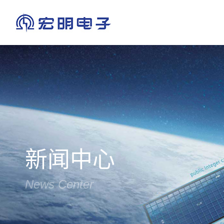
宏明简介
电位器·传感器
上市专栏
企业理念
政策法律
光辉历程
公司要闻
员工风采
学习资料
电磁兼容设计
资质荣誉
产品动态
主题活动
有机·云母·瓷介电容器
成员企业
公示公告
纪检举报
热
新闻中心
News Center