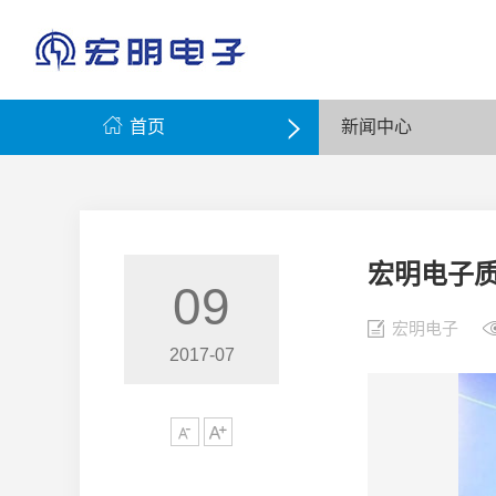
宏明简介
电位器·传感器
上市专栏
企业理念
政策法律
光辉历程
公司要闻
员工风采
学习资料
电磁兼容设计
资质荣誉
产品动态
主题活动
有机·云母·瓷介电容器
成员企业
公示公告
纪检举报
热


首页
新闻中心
宏明电子
09
宏明电子
2017-07